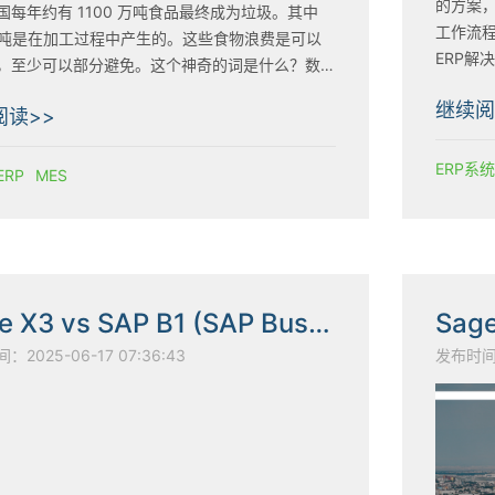
的方案
国每年约有 1100 万吨食品最终成为垃圾。其中
工作流程。 为帮助您理清思路，本文
 万吨是在加工过程中产生的。这些食物浪费是可以
ERP解决方
，至少可以部分避免。这个神奇的词是什么？数字
——进
造执行系统（MES）有助于更高效、更可持续地
继续阅
阅读>>
贵资源。
ERP
MES
Sage X3 vs SAP B1 (SAP Business One)
Sage
2025-06-17 07:36:43
发布时间：2